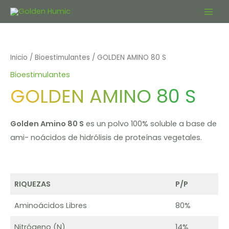
Ir
Main
al
contenido
Men
Inicio
/
Bioestimulantes
/ GOLDEN AMINO 80 S
Bioestimulantes
GOLDEN AMINO 80 S
Golden Amino 80 S
es un polvo 100% soluble a base de
ami- noácidos de hidrólisis de proteínas vegetales.
RIQUEZAS
P/P
Aminoácidos Libres
80%
Nitrógeno (N)
14%