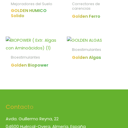
Mejoradores del Suelo
Correctores de
carencias
GOLDEN HUMICO
Solido
Golden Ferro
Bioestimulantes
Golden Algas
Bioestimulantes
Golden Biopower
Contacto
Avda. Guillermo Reyna, 22
04600 Huércal-Overa, Almería, España