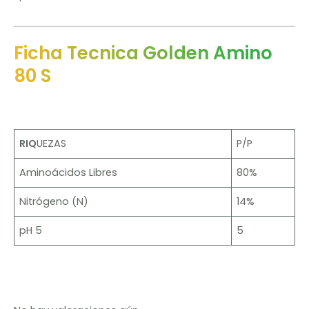
Ficha Tecnica Golden Amino
80 S
RIQ
UEZAS
P/P
Aminoácidos Libres
80%
Nitrógeno (N)
14%
pH 5
5