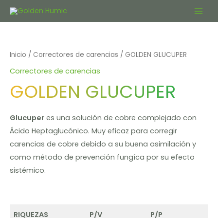
Ir
Main
al
contenido
Men
Inicio
/
Correctores de carencias
/ GOLDEN GLUCUPER
Correctores de carencias
GOLDEN GLUCUPER
Glucuper
es una solución de cobre complejado con
Ácido Heptaglucónico. Muy eficaz para corregir
carencias de cobre debido a su buena asimilación y
como método de prevención fungíca por su efecto
sistémico.
RIQUEZAS
P/V
P/P