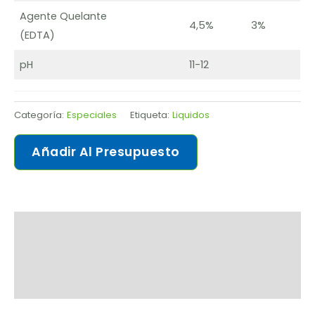
Agente Quelante
4,5%
3%
(EDTA)
pH
11-12
Categoría:
Especiales
Etiqueta:
Liquidos
Añadir Al Presupuesto
Solicitar ficha de producto
Descripción
Valoraciones (0)