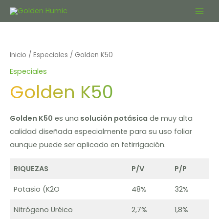
Ir
Main
al
contenido
Men
Inicio
/
Especiales
/ Golden K50
Especiales
Golden K50
Golden K50
es una
solución potásica
de muy alta
calidad diseñada especialmente para su uso foliar
aunque puede ser aplicado en fetirrigación.
RIQUEZAS
P/V
P/P
Potasio (K2O
48%
32%
Nitrógeno Uréico
2,7%
1,8%