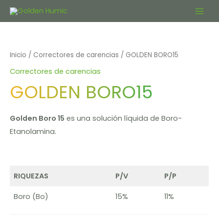
Ir
Main
al
contenido
Men
Inicio
/
Correctores de carencias
/ GOLDEN BORO15
Correctores de carencias
GOLDEN BORO15
Golden Boro 15
es una solución líquida de Boro-
Etanolamina.
RIQUEZAS
P/V
P/P
Boro (Bo)
15%
11%